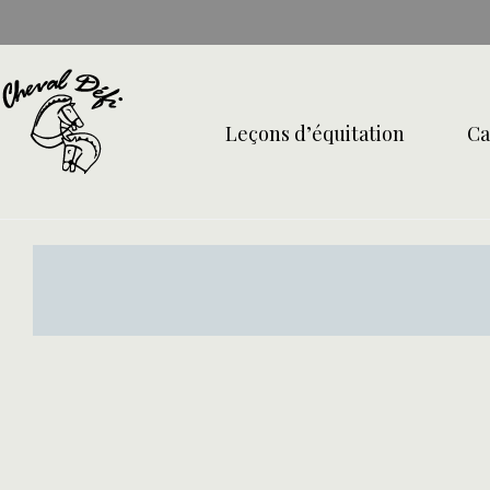
Skip
to
content
Leçons d’équitation
Ca
À
propos