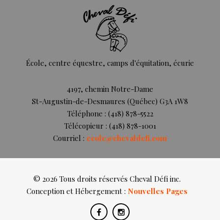
École, centre équestre, camps d'équitation, écurie
4197, chemin Notre-Dame
St-Augustin-de-Desmaures (Québec) G3A 1W8
Téléphone : (418) 878-5522
Télécopieur : (418) 878-1001
Courriel :
ecole@chevaldefi.com
© 2026 Tous droits réservés Cheval Défi inc.
Conception et Hébergement :
Nouvelles Pages