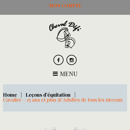
Skip
MON COMPTE
to
content
Facebook
Instagram
MENU
Home
|
Leçons d’équitation
|
Cavalier – 15 ans et plus & Adultes de tous les niveaux
Cavalier
-