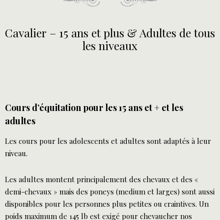
15
ans
Cavalier – 15 ans et plus & Adultes de tous
et
les niveaux
plus
&
Adultes
de
Cours d’équitation pour les 15 ans et + et les
tous
adultes
les
niveaux
Les cours pour les adolescents et adultes sont adaptés à leur
niveau.
Les adultes montent principalement des chevaux et des «
demi-chevaux » mais des poneys (medium et larges) sont aussi
disponibles pour les personnes plus petites ou craintives. Un
poids maximum de 145 lb est exigé pour chevaucher nos