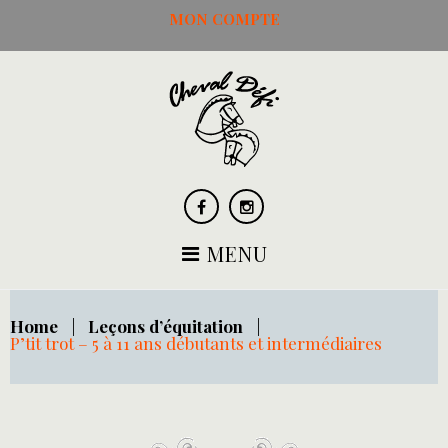
Skip
MON COMPTE
to
content
Facebook
Instagram
MENU
Home
|
Leçons d’équitation
|
P’tit trot – 5 à 11 ans débutants et intermédiaires
P’tit
trot