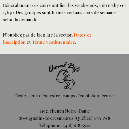
Généralement ces cours ont lieu les week-ends, entre 8h30 et
17h30. Des groupes sont formés certains soirs de semaine
selon la demande.
N’oubliez pas de bien lire la section
Dates et
inscription
et
Tenue vestimentaire
.
École, centre équestre, camps d'équitation, écurie
4197, chemin Notre-Dame
St-Augustin-de-Desmaures (Québec) G3A 1W8
Téléphone : (418) 878-5522