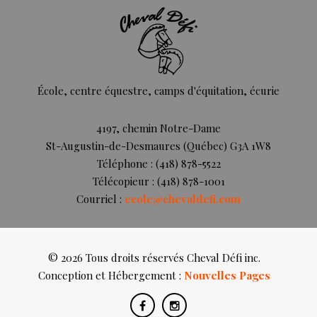
École, centre équestre, camps d'équitation, écurie
4197, chemin Notre-Dame
St-Augustin-de-Desmaures (Québec) G3A 1W8
Téléphone : (418) 878-5522
Télécopieur : (418) 878-1001
Courriel :
ecole@chevaldefi.com
© 2026 Tous droits réservés Cheval Défi inc.
Conception et Hébergement :
Nouvelles Pages