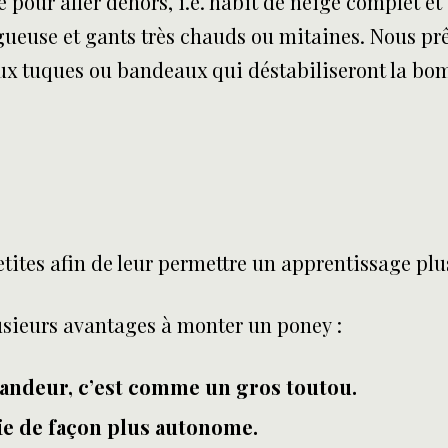
 pour aller dehors, i.e. habit de neige complet e
rugueuse et gants très chauds ou mitaines. Nous p
ux tuques ou bandeaux qui déstabiliseront la bo
ites afin de leur permettre un apprentissage plus
lusieurs avantages à monter un poney :
grandeur, c’est comme un gros toutou.
égie de façon plus autonome.