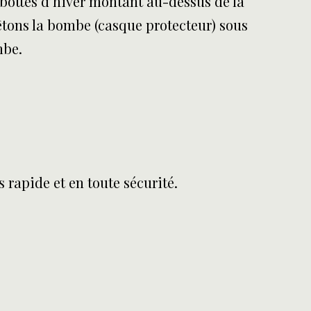
t bottes d’hiver montant au-dessus de la
rêtons la bombe (casque protecteur) sous
mbe.
 rapide et en toute sécurité.