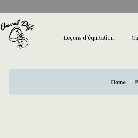
Skip
to
content
Leçons d’équitation
Ca
Home
|
P
Fête
d'enfant