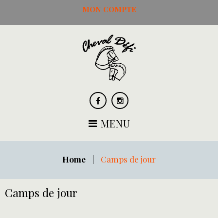
Skip
MON COMPTE
to
content
Facebook
Instagram
MENU
Home
|
Camps de jour
Camps de jour